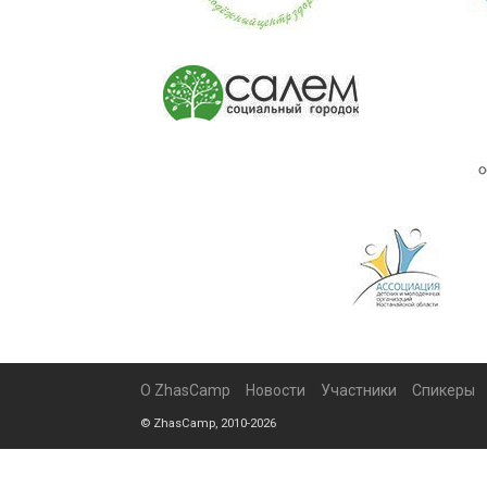
О ZhasCamp
Новости
Участники
Спикеры
© ZhasCamp, 2010-2026