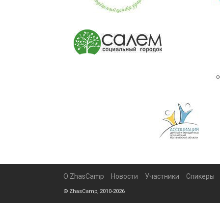
О ZhasCamp
Новости
Участники
Спикеры
© ZhasCamp, 2010-2026