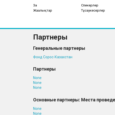
Заң
Спикерлер
Жаңалықтар
Тұсаукесерлер
Партнеры
Генеральные партнеры
Фонд Cорос-Казахстан
Партнеры
None
None
None
Основные партнеры: Места провед
None
None