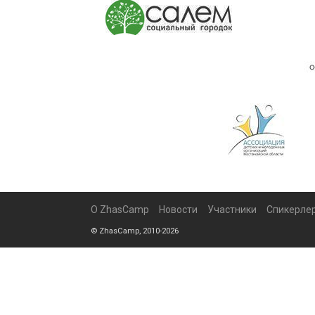
О ZhasCamp
Новости
Участники
Спикерле
© ZhasCamp, 2010-2026