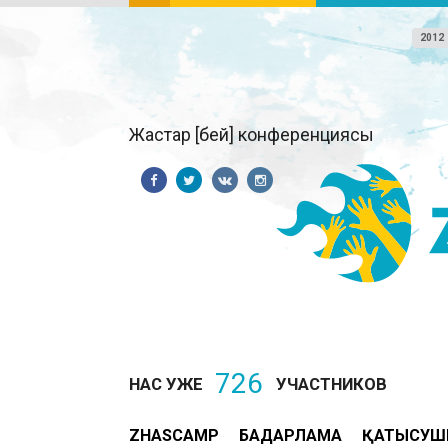
2012
Жастар [бей] конференциясы
726
НАС УЖЕ
УЧАСТНИКОВ
ZHASCAMP
БАҒДАРЛАМА
ҚАТЫСУШ