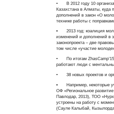
•
В 2012 году 10 органи
Казахстана в Алматы, куда
дополнений в закон «О моло
технике работы с поправкам
•
2013 год: коалиция мо
изменений и дополнений в з
законопроекта – две правов
том числе «участие молодеж
•
По итогам ZhasCamp’15
работают люди с ментальны
•
38 новых проектов и о
•
Например, некоторые у
ОФ «Региональное развитие 
Павлодар, 2013), ТОО «Нурх
устроены на работу с момен
(Сауле Калыбай, Кызылорда,