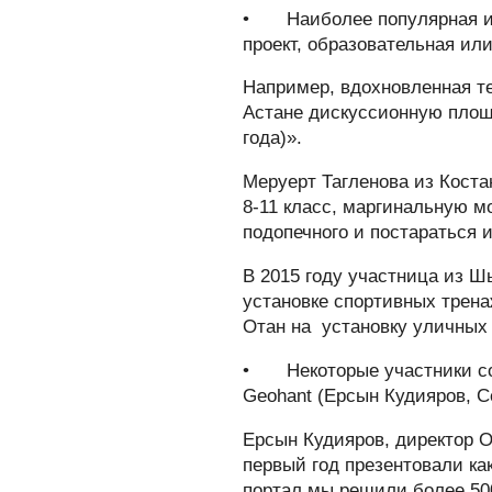
•
Наиболее популярная 
проект, образовательная ил
Например, вдохновленная т
Астане дискуссионную площа
года)».
Меруерт Тагленова из Коста
8-11 класс, маргинальную м
подопечного и постараться 
В 2015 году участница из Ш
установке спортивных трена
Отан на установку уличных
•
Некоторые участники с
Geohant (Ерсын Кудияров, С
Ерсын Кудияров, директор О
первый год презентовали как
портал мы решили более 50