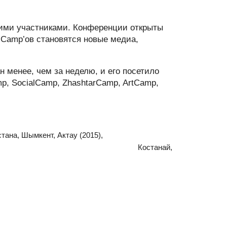
мими участниками. Конференции открыты
 Camp’ов становятся новые медиа,
н менее, чем за неделю, и его посетило
mp, SocialCamp, ZhashtarCamp, ArtCamp,
нт, Актау (2015),
й (2016) Костанай,