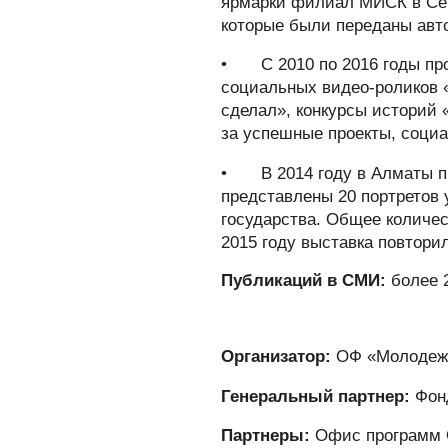
ярмарки филиал МИСК в Сем
которые были переданы авт
•
С 2010 по 2016 годы пр
социальных видео-роликов «
сделал», конкурсы историй 
за успешные проекты, соци
•
В 2014 году в Алматы 
представлены 20 портретов 
государства. Общее количес
2015 году выставка повтор
Публикаций в СМИ:
более 2
Организатор:
ОФ «Молодежн
Генеральный партнер:
Фонд
Партнеры:
Офис программ О