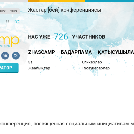
Жастар [бей] конференциясы
022
2024
Қаз
Рус
726
НАС УЖЕ
УЧАСТНИКОВ
ZHASCAMP
БАҒДАРЛАМА
ҚАТЫСУШЫЛА
Заң
Спикерлер
РАТОР
Жаңалықтар
Тұсаукесерлер
конференция, посвященная социальным инициативам м