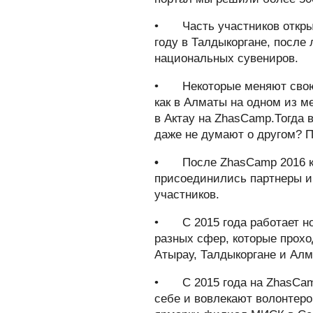
•
Часть участников откр
году в Талдыкоргане, после
национальных сувениров.
•
Некоторые меняют свою
как в Алматы на одном из м
в Актау на ZhasCamp.Тогда 
даже не думают о другом? П
•
После ZhasCamp 2016 к
присоединились партнеры и 
участников.
•
С 2015 года работает 
разных сфер, которые прохо
Атырау, Талдыкоргане и Ал
•
С 2015 года на ZhasCa
себе и вовлекают волонтеров