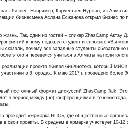
ывает бизнес. Например, Карлентаев Нуржан, из Алматин
 лекции бизнесмена Аслана Есжанова открыл бизнес по 
 жизнь. Так, один из гостей – спикер ZhasCamp Актау 
ероприятий к нему подошел студент и спросил: «Вы мен
вы сказали, почему все западные студенты обязательно 
осле этого я перевелся учиться в Алматы на политолога
 реализации проекта Живая библиотека, который МИСК 
участники в 8 городах. К маю 2017 г. проведено более 
новый постоянный формат дискуссий ZhasCamp Talk. Это
дят в период между [не] конференциями в течение года.
маты.
mp проходит «Ярмарка НПО», где общественные организ
 в свои проекты. В среднем в ярмарке участвует 10-12 