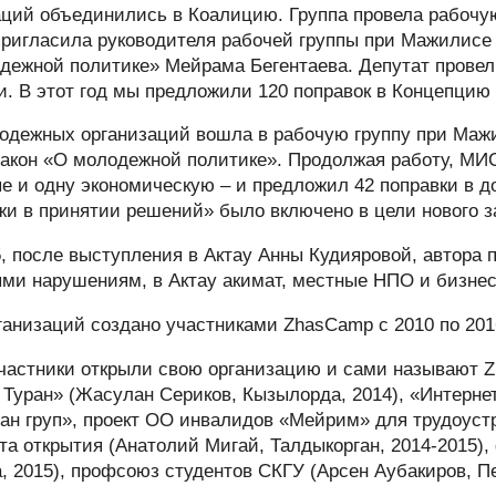
заций объединились в Коалицию. Группа провела рабочу
 пригласила руководителя рабочей группы при Мажилис
дежной политике» Мейрама Бегентаева. Депутат провел
и. В этот год мы предложили 120 поправок в Концепци
лодежных организаций вошла в рабочую группу при Ма
акон «О молодежной политике». Продолжая работу, МИС
ые и одну экономическую – и предложил 42 поправки в д
и в принятии решений» было включено в цели нового за
, после выступления в Актау Анны Кудияровой, автора п
ми нарушениям, в Актау акимат, местные НПО и бизнес
рганизаций создано участниками ZhasCamp с 2010 по 201
частники открыли свою организацию и сами называют 
Туран» (Жасулан Сериков, Кызылорда, 2014), «Интерне
ан груп», проект ОО инвалидов «Мейрим» для трудоуст
та открытия (Анатолий Мигай, Талдыкорган, 2014-2015),
 2015), профсоюз студентов СКГУ (Арсен Аубакиров, Пе