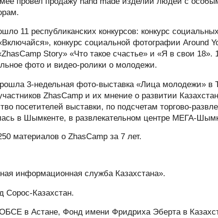
ее провел продажу hand made изделий людей с особыми
орам.
ошло 11 республиканских конкурсов: конкурс социальных 
Включайся», конкурс социальной фотографии Around Yo
«ZhasCamp Story» «Что такое счастье» и «Я в свои 18».
альное фото и видео-ролики о молодежи.
прошла 3-недельная фото-выставка «Лица молодежи» в 
участников ZhasCamp и их мнение о развитии Казахста
тво посетителей выставки, по подсчетам торгово-развле
илась в Шымкенте, в развлекательном центре МЕГА-Шым
50 материалов о ZhasCamp за 7 лет.
ая информационная служба Казахстана».
 Сорос-Казахстан.
БСЕ в Астане, Фонд имени Фридриха Эберта в Казахс