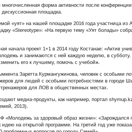
и многочисленная форма активности после конференции
и дискуссионная площадка.
емой «уят» на нашей площадке 2016 года участница из 
дку «Stereotype»: «На первую тему «Уят болады» собра
ная начала проект 1+1 в 2014 году Костанае: «Актив уни
олодежь и занимаются с ней каждую неделю, в субботу.
изменить его к лучшему, помочь с учебой
».
ымкента Заретта Курмангужинова, человек с особыми п
жеров для людей с особыми потребностями в городе Шы
 тренажеров для ЛОВ в общественных местах.
оздают медиа-продукты, как например, портал shymup.kz
емей, 2013).
Ф «Молодежь за здоровый образ жизни»: «Зарождался п
 идею на открытой программе. На третий год уже показа
0 проблемных вопросов по городу Семей».