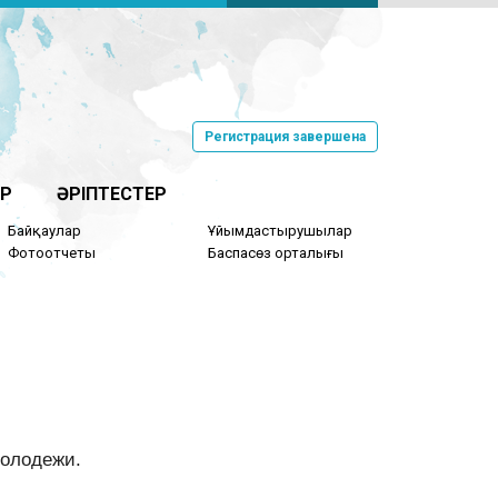
Регистрация завершена
Р
ӘРІПТЕСТЕР
Байқаулар
Ұйымдастырушылар
Фотоотчеты
Баспасөз орталығы
олодежи.