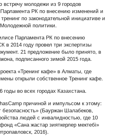
ю встречу молодежи из 9 городов
е Парламента РК по внесению изменений и
 тренинг по законодательной инициативе и
ю Молодежной политики.
жилисе Парламента РК по внесению
К в 2014 году провел три экспертизы
окумент. 21 предложение было принято, в
кона, подписанного зимой 2015 года.
роекта «Тренинг кафе» в Алматы, где
мены открыли собственное Тренинг кафе.
6 годы во всех городах Казахстана.
ZhasCamp причиной и импульсом к этому:
т безопасность» (Бауржан Шалабеков,
ройства людей с инвалидностью, где 10
 фонд «Сана жастар зияткерлер мектебі»
тропавловск, 2016).