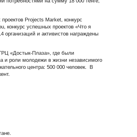
 потребностями на сумму 18 000 тенге,
проектов Projects Market, конкурс
u, конкурс успешных проектов «Что я
 14 организаций и активистов награждены
ТРЦ «Достык-Плаза», где были
на и роли молодежи в жизни независимого
кательного центра: 500 000 человек. В
кент.
тане.