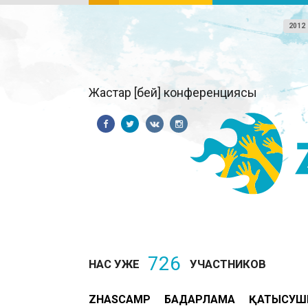
2012
Жастар [бей] конференциясы
726
НАС УЖЕ
УЧАСТНИКОВ
ZHASCAMP
БАҒДАРЛАМА
ҚАТЫСУШ