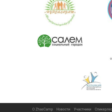
О ZhasCamp
Новости
Участники
Спикерле